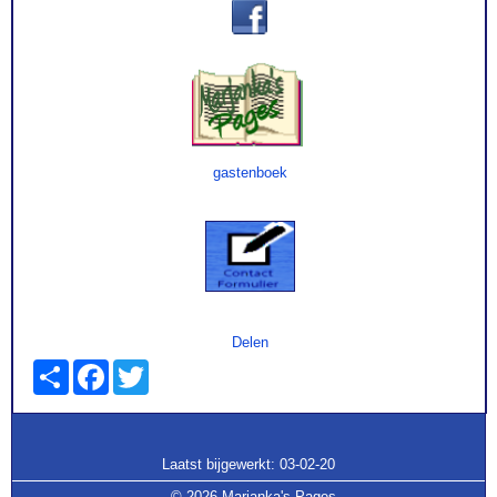
gastenboek
Delen
Share
Facebook
Twitter
Laatst bijgewerkt:
03-02-20
©
2026 Marjanka's Pages